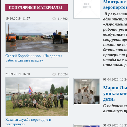
Минтранс 
аэропорто
ПОПУЛЯРНЫЕ МАТЕРИАЛЫ
В результа
19.10.2019, 11:57
администра
114502
«Аэронавига
работа реги
воздушным 
скорректир
никто не по
безопасност
проверяют 
Сергей Коробейников: «На дорогах
чтобы как 
работы хватает всегда»
штатный р
21.09.2019, 16:30
113524
01.04.2026, 12:2
Марии Льв
уникальны
дети»
С подростк
активную п
Казачья служба переходит в
реестровую
31.03.2026, 12:2