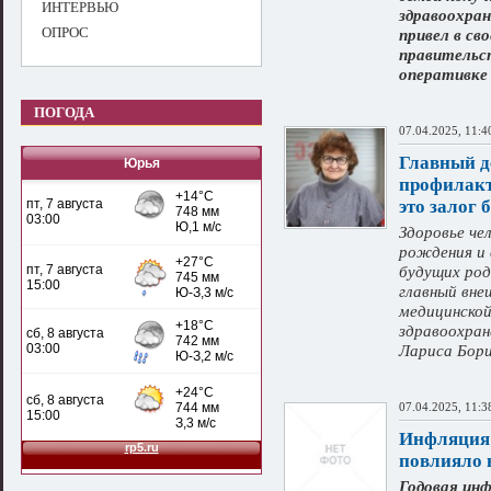
ИНТЕРВЬЮ
здравоохран
ОПРОС
привел в св
правительс
оперативке
ПОГОДА
07.04.2025, 11:4
Главный д
Юрья
профилакт
это залог
Здоровье че
рождения и 
будущих род
главный вн
медицинско
здравоохран
Лариса Бор
07.04.2025, 11:3
Инфляция 
повлияло 
Годовая инф