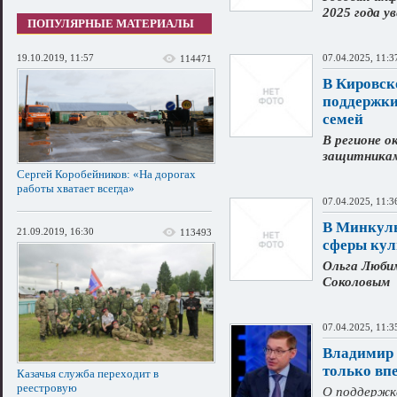
2025 года у
ПОПУЛЯРНЫЕ МАТЕРИАЛЫ
19.10.2019, 11:57
07.04.2025, 11:3
114471
В Кировск
поддержки
семей
В регионе 
защитникам
Сергей Коробейников: «На дорогах
работы хватает всегда»
07.04.2025, 11:3
В Минкуль
21.09.2019, 16:30
113493
сферы кул
Ольга Люби
Соколовым
07.04.2025, 11:3
Владимир 
только вп
Казачья служба переходит в
реестровую
О поддержке