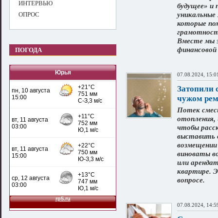
ИНТЕРВЬЮ
будущее» и
ОПРОС
уникальные 
которые по
грамотность
Вместе мы 
финансовой
ПОГОДА
Юрья
07.08.2024, 15:0
Затопили с
чужом рем
Потек смес
отопления, 
чтобы расск
выставить о
возмещении 
виноваты во
или аренда
квартире. 
вопросе.
07.08.2024, 14:5