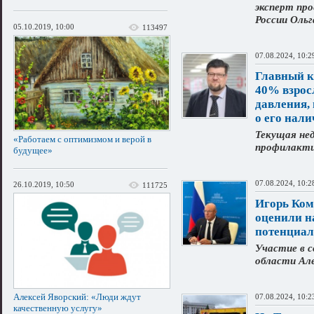
эксперт пр
России Ольг
05.10.2019, 10:00
113497
07.08.2024, 10:2
Главный к
40% взрос
давления,
о его нал
Текущая нед
«Работаем с оптимизмом и верой в
профилакти
будущее»
07.08.2024, 10:2
26.10.2019, 10:50
111725
Игорь Ком
оценили н
потенциал
Участие в с
области Ал
Алексей Яворский: «Люди ждут
07.08.2024, 10:2
качественную услугу»